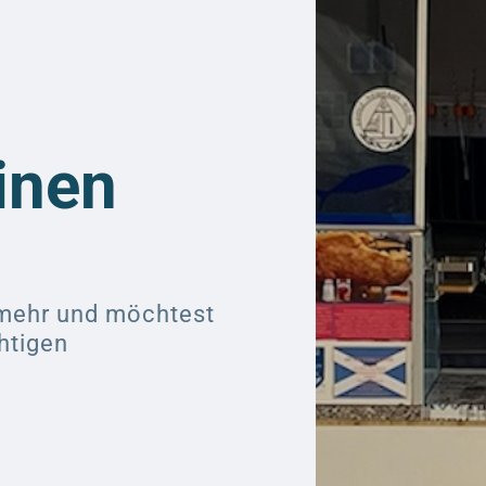
inen
 mehr und möchtest
htigen