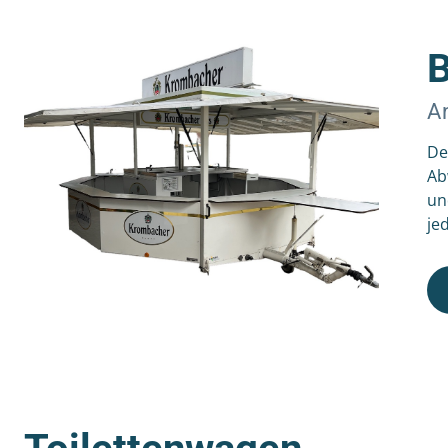
A
De
Ab
un
je